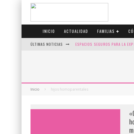
INICIO
ACTUALIDAD
FAMILIAS
CÓ
ÚLTIMAS NOTICIAS
ESPACIOS SEGUROS PARA LA EXP
FIV CON SCREENING: REDUCE RI
CANADÁ CELEBRA EL ORGULLO CO
JASON COLLINS, EL PRIMER JUGA
Inicio
hijos homoparentales
«
h
m