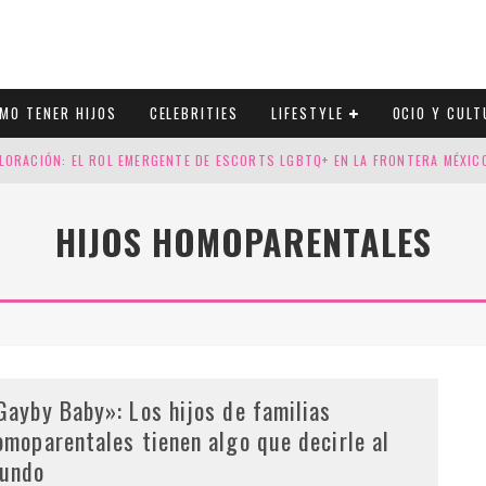
MO TENER HIJOS
CELEBRITIES
LIFESTYLE
OCIO Y CULT
LORACIÓN: EL ROL EMERGENTE DE ESCORTS LGBTQ+ EN LA FRONTERA MÉXI
ESGOS GENÉTICOS EN TU EMBARAZO
HIJOS HOMOPARENTALES
N CUATRO SELLOS QUE HONRAN LA HISTORIA LGTB
DOR DE LA NBA QUE SALIÓ DEL ARMARIO, SE CASA CON SU NOVIO
Gayby Baby»: Los hijos de familias
omoparentales tienen algo que decirle al
undo