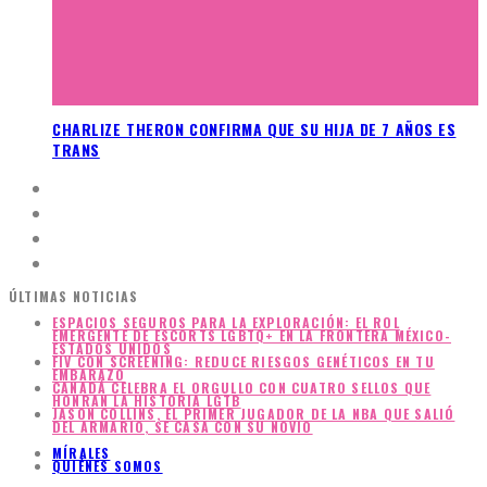
CHARLIZE THERON CONFIRMA QUE SU HIJA DE 7 AÑOS ES
TRANS
ÚLTIMAS NOTICIAS
ESPACIOS SEGUROS PARA LA EXPLORACIÓN: EL ROL
EMERGENTE DE ESCORTS LGBTQ+ EN LA FRONTERA MÉXICO-
ESTADOS UNIDOS
FIV CON SCREENING: REDUCE RIESGOS GENÉTICOS EN TU
EMBARAZO
CANADÁ CELEBRA EL ORGULLO CON CUATRO SELLOS QUE
HONRAN LA HISTORIA LGTB
JASON COLLINS, EL PRIMER JUGADOR DE LA NBA QUE SALIÓ
DEL ARMARIO, SE CASA CON SU NOVIO
MÍRALES
QUIÉNES SOMOS