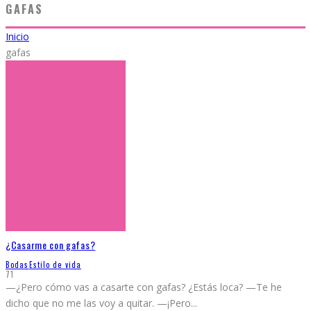
GAFAS
Inicio
gafas
¿Casarme con gafas?
Bodas
Estilo de vida
71
—¿Pero cómo vas a casarte con gafas? ¿Estás loca? —Te he
dicho que no me las voy a quitar. —¡Pero
...