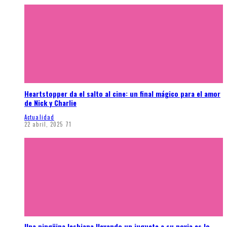
Heartstopper da el salto al cine: un final mágico para el amor
de Nick y Charlie
Actualidad
22 abril, 2025
71
Una pingüina lesbiana llevando un juguete a su novia es lo