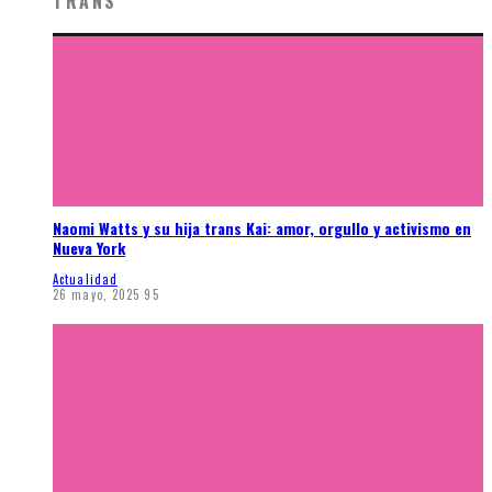
TRANS
Naomi Watts y su hija trans Kai: amor, orgullo y activismo en
Nueva York
Actualidad
26 mayo, 2025
95