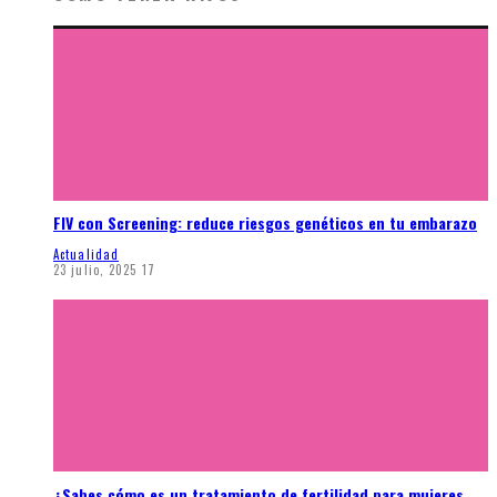
FIV con Screening: reduce riesgos genéticos en tu embarazo
Actualidad
23 julio, 2025
17
¿Sabes cómo es un tratamiento de fertilidad para mujeres