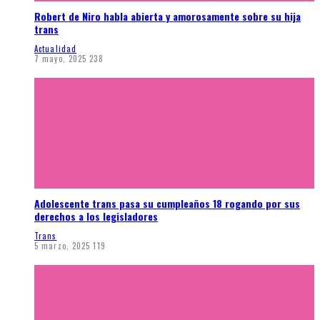
Robert de Niro habla abierta y amorosamente sobre su hija
trans
Actualidad
7 mayo, 2025
238
Adolescente trans pasa su cumpleaños 18 rogando por sus
derechos a los legisladores
Trans
5 marzo, 2025
119