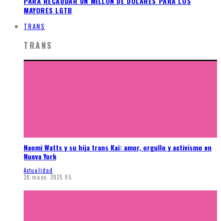
PARA RECAUDAR UN MILLÓN DE DÓLARES PARA LOS
MAYORES LGTB
TRANS
TRANS
Naomi Watts y su hija trans Kai: amor, orgullo y activismo en
Nueva York
Actualidad
26 mayo, 2025
95