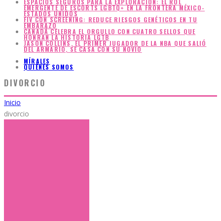
ESPACIOS SEGUROS PARA LA EXPLORACIÓN: EL ROL
EMERGENTE DE ESCORTS LGBTQ+ EN LA FRONTERA MÉXICO-
ESTADOS UNIDOS
FIV CON SCREENING: REDUCE RIESGOS GENÉTICOS EN TU
EMBARAZO
CANADÁ CELEBRA EL ORGULLO CON CUATRO SELLOS QUE
HONRAN LA HISTORIA LGTB
JASON COLLINS, EL PRIMER JUGADOR DE LA NBA QUE SALIÓ
DEL ARMARIO, SE CASA CON SU NOVIO
MÍRALES
QUIÉNES SOMOS
DIVORCIO
Inicio
divorcio