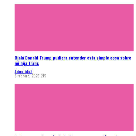
Ojalá Donald Trump pudiera entender esta simple cosa sobre
mi hija trans
Actualidad
3 febrero, 2025
215