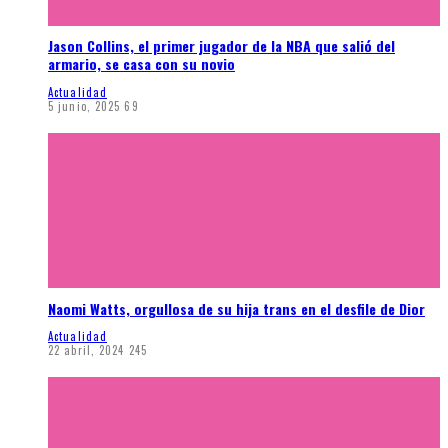
Jason Collins, el primer jugador de la NBA que salió del
armario, se casa con su novio
Actualidad
5 junio, 2025
69
Naomi Watts, orgullosa de su hija trans en el desfile de Dior
Actualidad
22 abril, 2024
245