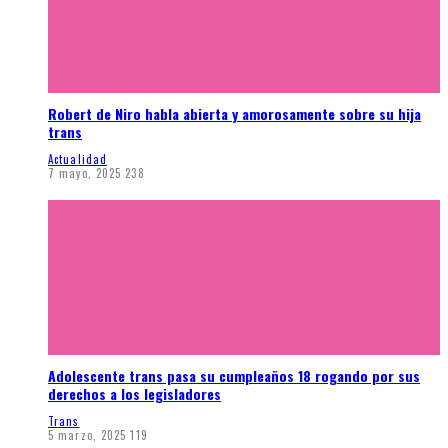
Robert de Niro habla abierta y amorosamente sobre su hija
trans
Actualidad
7 mayo, 2025
238
Adolescente trans pasa su cumpleaños 18 rogando por sus
derechos a los legisladores
Trans
5 marzo, 2025
119