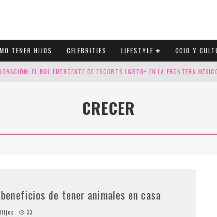
MO TENER HIJOS
CELEBRITIES
LIFESTYLE
OCIO Y CULT
LORACIÓN: EL ROL EMERGENTE DE ESCORTS LGBTQ+ EN LA FRONTERA MÉXI
ESGOS GENÉTICOS EN TU EMBARAZO
CRECER
N CUATRO SELLOS QUE HONRAN LA HISTORIA LGTB
DOR DE LA NBA QUE SALIÓ DEL ARMARIO, SE CASA CON SU NOVIO
 beneficios de tener animales en casa
Hijos
33