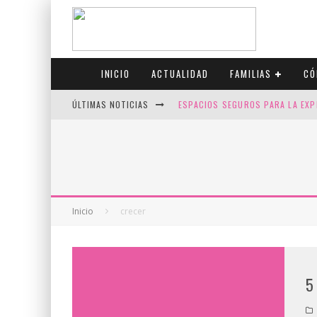
INICIO
ACTUALIDAD
FAMILIAS
CÓ
ÚLTIMAS NOTICIAS
ESPACIOS SEGUROS PARA LA EXP
FIV CON SCREENING: REDUCE RI
CANADÁ CELEBRA EL ORGULLO CO
JASON COLLINS, EL PRIMER JUGA
Inicio
crecer
5