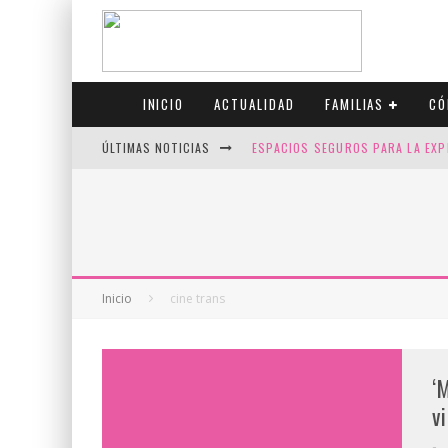
INICIO
ACTUALIDAD
FAMILIAS
CÓ
ÚLTIMAS NOTICIAS
ESPACIOS SEGUROS PARA LA EXP
FIV CON SCREENING: REDUCE RI
CANADÁ CELEBRA EL ORGULLO CO
JASON COLLINS, EL PRIMER JUGA
Inicio
cine trans
‘
v