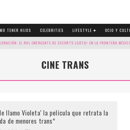
MO TENER HIJOS
CELEBRITIES
LIFESTYLE
OCIO Y CULT
LORACIÓN: EL ROL EMERGENTE DE ESCORTS LGBTQ+ EN LA FRONTERA MÉXI
ESGOS GENÉTICOS EN TU EMBARAZO
CINE TRANS
N CUATRO SELLOS QUE HONRAN LA HISTORIA LGTB
DOR DE LA NBA QUE SALIÓ DEL ARMARIO, SE CASA CON SU NOVIO
Me llamo Violeta’ la película que retrata la
ida de menores trans*