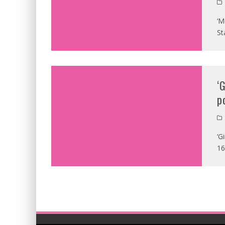
‘M
St
‘
p
‘G
16