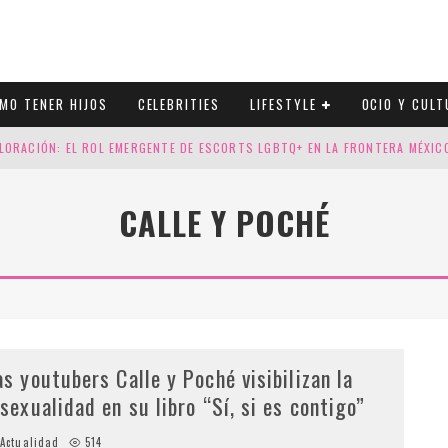
MO TENER HIJOS
CELEBRITIES
LIFESTYLE
OCIO Y CULT
LORACIÓN: EL ROL EMERGENTE DE ESCORTS LGBTQ+ EN LA FRONTERA MÉXI
ESGOS GENÉTICOS EN TU EMBARAZO
CALLE Y POCHÉ
N CUATRO SELLOS QUE HONRAN LA HISTORIA LGTB
DOR DE LA NBA QUE SALIÓ DEL ARMARIO, SE CASA CON SU NOVIO
as youtubers Calle y Poché visibilizan la
isexualidad en su libro “Sí, si es contigo”
Actualidad
514