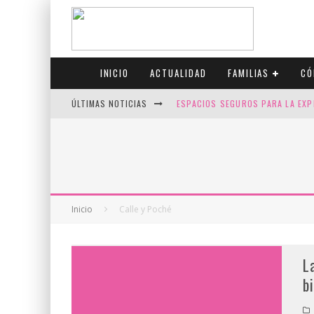
INICIO
ACTUALIDAD
FAMILIAS
CÓ
ÚLTIMAS NOTICIAS
ESPACIOS SEGUROS PARA LA EXP
FIV CON SCREENING: REDUCE RI
CANADÁ CELEBRA EL ORGULLO CO
JASON COLLINS, EL PRIMER JUGA
Inicio
Calle y Poché
L
b