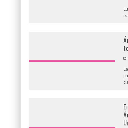
Lu
tr
Á
t
La
pa
cl
E
Á
U