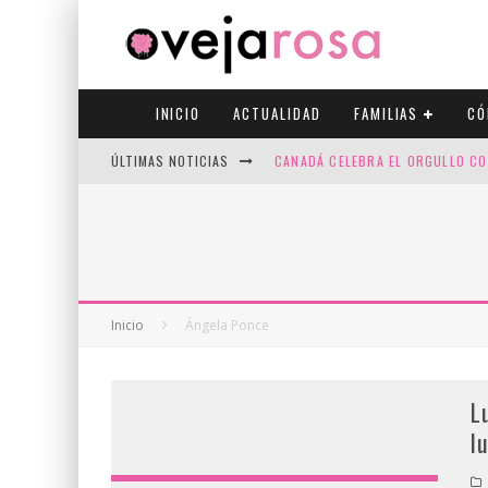
INICIO
ACTUALIDAD
FAMILIAS
CÓ
ÚLTIMAS NOTICIAS
CANADÁ CELEBRA EL ORGULLO CO
JASON COLLINS, EL PRIMER JUGA
ESPACIOS SEGUROS PARA LA EXP
FIV CON SCREENING: REDUCE RI
Inicio
Ángela Ponce
L
l