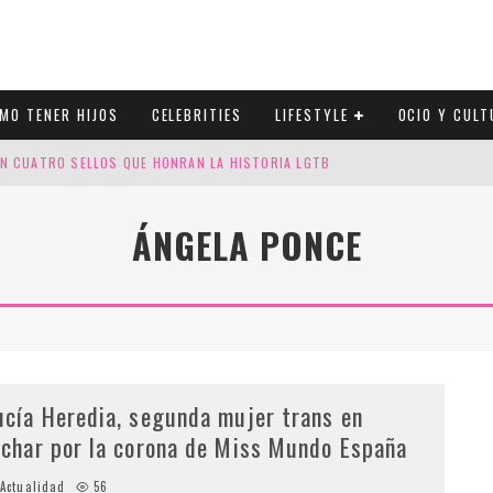
MO TENER HIJOS
CELEBRITIES
LIFESTYLE
OCIO Y CULT
N CUATRO SELLOS QUE HONRAN LA HISTORIA LGTB
DOR DE LA NBA QUE SALIÓ DEL ARMARIO, SE CASA CON SU NOVIO
ÁNGELA PONCE
LORACIÓN: EL ROL EMERGENTE DE ESCORTS LGBTQ+ EN LA FRONTERA MÉXI
ESGOS GENÉTICOS EN TU EMBARAZO
ucía Heredia, segunda mujer trans en
uchar por la corona de Miss Mundo España
Actualidad
56