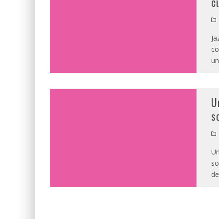
c
Ja
co
un
U
s
Un
so
de