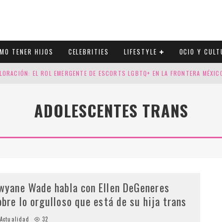
MO TENER HIJOS
CELEBRITIES
LIFESTYLE
OCIO Y CULT
LORACIÓN: EL ROL EMERGENTE DE ESCORTS LGBTQ+ EN LA FRONTERA MÉXI
ESGOS GENÉTICOS EN TU EMBARAZO
ADOLESCENTES TRANS
N CUATRO SELLOS QUE HONRAN LA HISTORIA LGTB
DOR DE LA NBA QUE SALIÓ DEL ARMARIO, SE CASA CON SU NOVIO
wyane Wade habla con Ellen DeGeneres
obre lo orgulloso que está de su hija trans
Actualidad
32