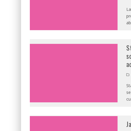
La
pr
ab
S
s
a
St
se
cu
J