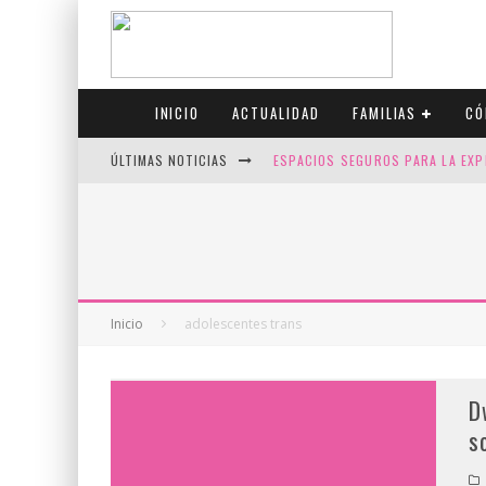
INICIO
ACTUALIDAD
FAMILIAS
CÓ
ÚLTIMAS NOTICIAS
ESPACIOS SEGUROS PARA LA EXP
FIV CON SCREENING: REDUCE RI
CANADÁ CELEBRA EL ORGULLO CO
JASON COLLINS, EL PRIMER JUGA
Inicio
adolescentes trans
D
s