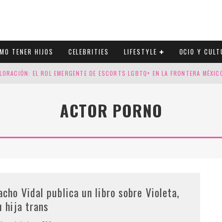
MO TENER HIJOS
CELEBRITIES
LIFESTYLE
OCIO Y CULT
LORACIÓN: EL ROL EMERGENTE DE ESCORTS LGBTQ+ EN LA FRONTERA MÉXI
ESGOS GENÉTICOS EN TU EMBARAZO
ACTOR PORNO
N CUATRO SELLOS QUE HONRAN LA HISTORIA LGTB
DOR DE LA NBA QUE SALIÓ DEL ARMARIO, SE CASA CON SU NOVIO
acho Vidal publica un libro sobre Violeta,
u hija trans