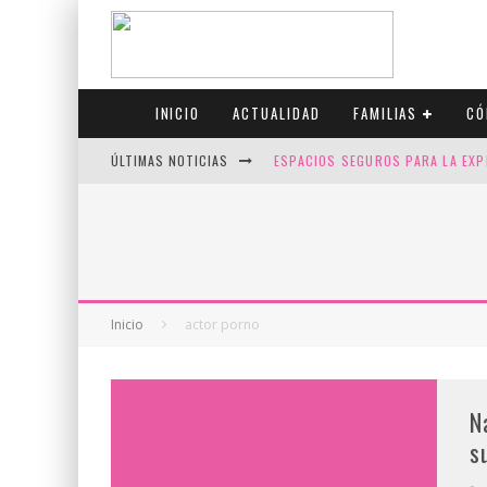
INICIO
ACTUALIDAD
FAMILIAS
CÓ
ÚLTIMAS NOTICIAS
ESPACIOS SEGUROS PARA LA EXP
FIV CON SCREENING: REDUCE RI
CANADÁ CELEBRA EL ORGULLO CO
JASON COLLINS, EL PRIMER JUGA
Inicio
actor porno
N
s