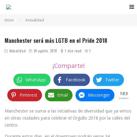
Inicio
Actualidad
Manchester será más LGTB en el Pride 2018
Actualidad
24 agosto, 2018
1 min read
1
¡Comparte!
WhatsApp
Facebook
Twitter
183
Pinterest
Email
Messenger
SHARES
Manchester se suma a las iniciativas de diversidad que ya vimos
en otras ciudades para celebrar el Orgullo 2018 por la calles del
centro.
Durante estos días, en el downtown podrán verse 34