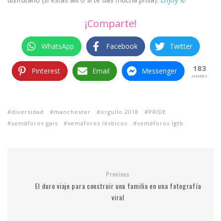
¡Comparte!
WhatsApp
Facebook
Twitter
183
Pinterest
Email
Messenger
SHARES
diversidad
manchester
orgullo 2018
PRIDE
semáforos gais
semáforos lésbicos
semáforos lgtb
Previous
El duro viaje para construir una familia en una fotografía
viral