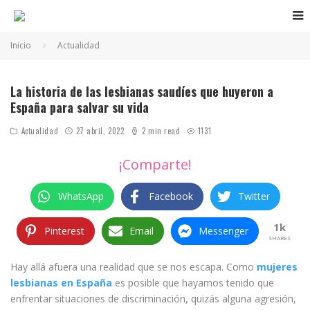
Inicio
Actualidad
Amal y Ebtisam dos lesbianas saudís refugiadas en España
La historia de las lesbianas saudíes que huyeron a
España para salvar su vida
Actualidad
27 abril, 2022
2 min read
1131
¡Comparte!
WhatsApp
Facebook
Twitter
1k
Pinterest
Email
Messenger
SHARES
Hay allá afuera una realidad que se nos escapa. Como
mujeres
lesbianas en España
es posible que hayamos tenido que
enfrentar situaciones de discriminación, quizás alguna agresión,