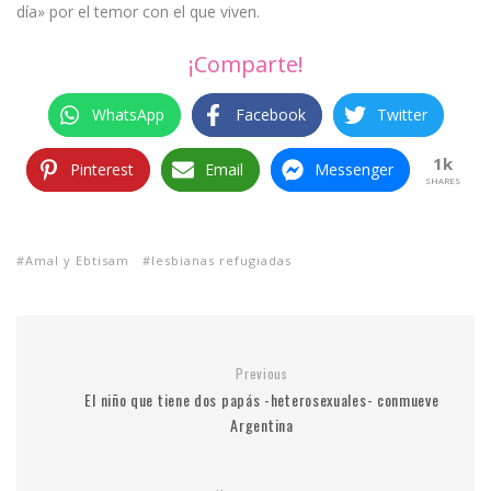
día» por el temor con el que viven.
¡Comparte!
WhatsApp
Facebook
Twitter
1k
Pinterest
Email
Messenger
SHARES
Amal y Ebtisam
lesbianas refugiadas
Previous
El niño que tiene dos papás -heterosexuales- conmueve
Argentina