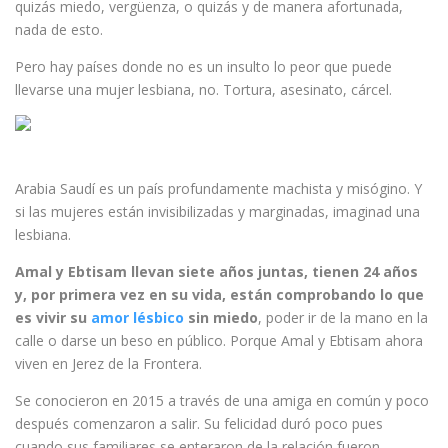
quizás miedo, vergüenza, o quizás y de manera afortunada,
nada de esto.
Pero hay países donde no es un insulto lo peor que puede
llevarse una mujer lesbiana, no. Tortura, asesinato, cárcel.
Arabia Saudí es un país profundamente machista y misógino. Y
si las mujeres están invisibilizadas y marginadas, imaginad una
lesbiana.
Amal y Ebtisam llevan siete años juntas, tienen 24 años
y, por primera vez en su vida, están comprobando lo que
es vivir su
amor lésbico
sin miedo
, poder ir de la mano en la
calle o darse un beso en público. Porque Amal y Ebtisam ahora
viven en Jerez de la Frontera.
Se conocieron en 2015 a través de una amiga en común y poco
después comenzaron a salir. Su felicidad duró poco pues
cuando sus familiares se enteraron de la relación fueron