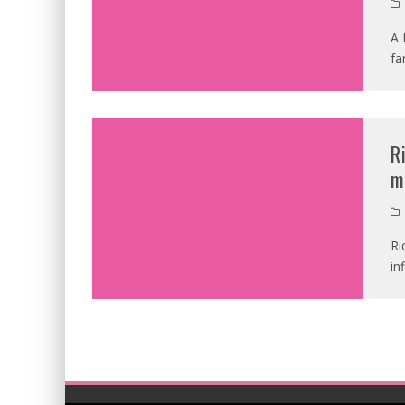
A 
fa
R
m
Ri
in