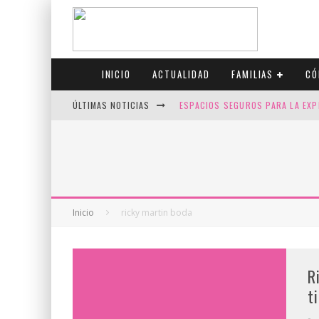
INICIO
ACTUALIDAD
FAMILIAS
CÓ
ÚLTIMAS NOTICIAS
ESPACIOS SEGUROS PARA LA EXP
FIV CON SCREENING: REDUCE RI
CANADÁ CELEBRA EL ORGULLO CO
JASON COLLINS, EL PRIMER JUGA
Inicio
ricky martin boda
R
t