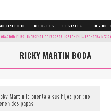
MO TENER HIJOS
CELEBRITIES
LIFESTYLE
OCIO Y CULT
LORACIÓN: EL ROL EMERGENTE DE ESCORTS LGBTQ+ EN LA FRONTERA MÉXI
ESGOS GENÉTICOS EN TU EMBARAZO
RICKY MARTIN BODA
N CUATRO SELLOS QUE HONRAN LA HISTORIA LGTB
DOR DE LA NBA QUE SALIÓ DEL ARMARIO, SE CASA CON SU NOVIO
icky Martin le cuenta a sus hijos por qué
ienen dos papás