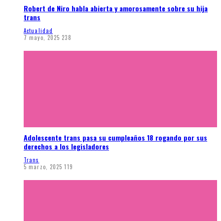
Robert de Niro habla abierta y amorosamente sobre su hija
trans
Actualidad
7 mayo, 2025
238
Adolescente trans pasa su cumpleaños 18 rogando por sus
derechos a los legisladores
Trans
5 marzo, 2025
119