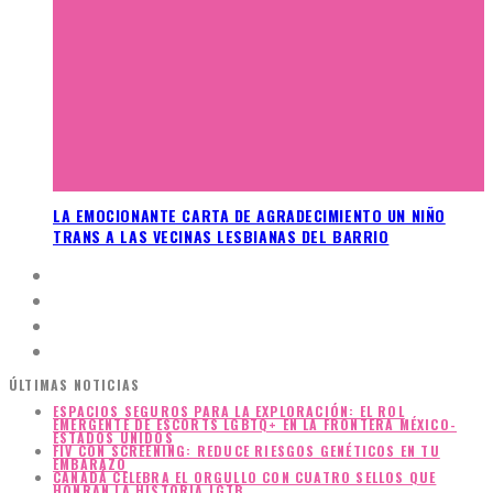
LA EMOCIONANTE CARTA DE AGRADECIMIENTO UN NIÑO
TRANS A LAS VECINAS LESBIANAS DEL BARRIO
ÚLTIMAS NOTICIAS
ESPACIOS SEGUROS PARA LA EXPLORACIÓN: EL ROL
EMERGENTE DE ESCORTS LGBTQ+ EN LA FRONTERA MÉXICO-
ESTADOS UNIDOS
FIV CON SCREENING: REDUCE RIESGOS GENÉTICOS EN TU
EMBARAZO
CANADÁ CELEBRA EL ORGULLO CON CUATRO SELLOS QUE
HONRAN LA HISTORIA LGTB