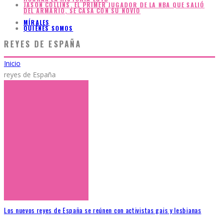
JASON COLLINS, EL PRIMER JUGADOR DE LA NBA QUE SALIÓ
DEL ARMARIO, SE CASA CON SU NOVIO
MÍRALES
QUIÉNES SOMOS
REYES DE ESPAÑA
Inicio
reyes de España
Los nuevos reyes de España se reúnen con activistas gais y lesbianas