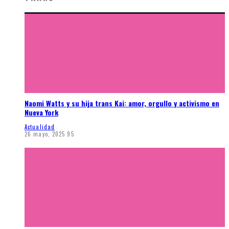
Naomi Watts y su hija trans Kai: amor, orgullo y activismo en
Nueva York
Actualidad
26 mayo, 2025
95