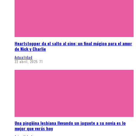
Heartstopper da el salto al cine: un final mágico para el amor
de Nick y Charlie
Actualidad
22 abril, 2025
71
Una pingüina lesbiana llevando un juguete a su novia es lo
mejor que verás hoy