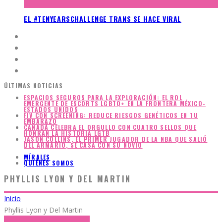
EL #TENYEARSCHALLENGE TRANS SE HACE VIRAL
ÚLTIMAS NOTICIAS
ESPACIOS SEGUROS PARA LA EXPLORACIÓN: EL ROL
EMERGENTE DE ESCORTS LGBTQ+ EN LA FRONTERA MÉXICO-
ESTADOS UNIDOS
FIV CON SCREENING: REDUCE RIESGOS GENÉTICOS EN TU
EMBARAZO
CANADÁ CELEBRA EL ORGULLO CON CUATRO SELLOS QUE
HONRAN LA HISTORIA LGTB
JASON COLLINS, EL PRIMER JUGADOR DE LA NBA QUE SALIÓ
DEL ARMARIO, SE CASA CON SU NOVIO
MÍRALES
QUIÉNES SOMOS
PHYLLIS LYON Y DEL MARTIN
Inicio
Phyllis Lyon y Del Martin