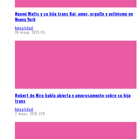
Naomi Watts y su hija trans Kai: amor, orgullo y activismo en
Nueva York
Actualidad
26 mayo, 2025
95
Robert de Niro habla abierta y amorosamente sobre su hija
trans
Actualidad
7 mayo, 2025
238