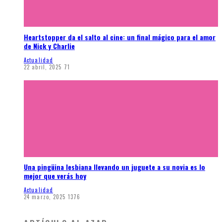
Heartstopper da el salto al cine: un final mágico para el amor
de Nick y Charlie
Actualidad
22 abril, 2025
71
Una pingüina lesbiana llevando un juguete a su novia es lo
mejor que verás hoy
Actualidad
24 marzo, 2025
1376