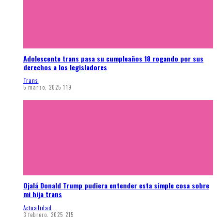
Adolescente trans pasa su cumpleaños 18 rogando por sus
derechos a los legisladores
Trans
5 marzo, 2025
119
Ojalá Donald Trump pudiera entender esta simple cosa sobre
mi hija trans
Actualidad
3 febrero, 2025
215