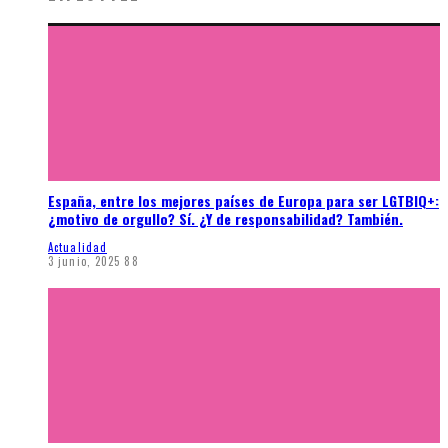
España, entre los mejores países de Europa para ser LGTBIQ+:
¿motivo de orgullo? Sí. ¿Y de responsabilidad? También.
Actualidad
3 junio, 2025
88