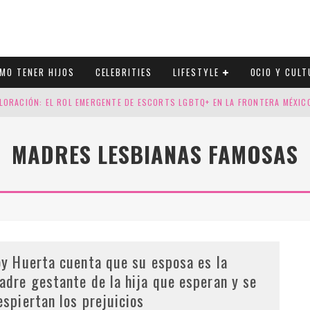
MO TENER HIJOS
CELEBRITIES
LIFESTYLE
OCIO Y CULT
LORACIÓN: EL ROL EMERGENTE DE ESCORTS LGBTQ+ EN LA FRONTERA MÉXI
ESGOS GENÉTICOS EN TU EMBARAZO
MADRES LESBIANAS FAMOSAS
N CUATRO SELLOS QUE HONRAN LA HISTORIA LGTB
DOR DE LA NBA QUE SALIÓ DEL ARMARIO, SE CASA CON SU NOVIO
oy Huerta cuenta que su esposa es la
adre gestante de la hija que esperan y se
espiertan los prejuicios