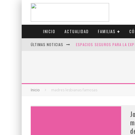
INICIO
ACTUALIDAD
FAMILIAS
CÓ
ÚLTIMAS NOTICIAS
ESPACIOS SEGUROS PARA LA EXP
FIV CON SCREENING: REDUCE RI
CANADÁ CELEBRA EL ORGULLO CO
JASON COLLINS, EL PRIMER JUGA
Inicio
madres lesbianas famosas
J
m
d