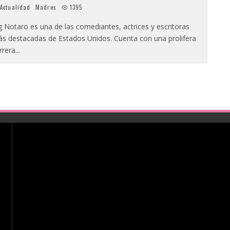
Actualidad
Madres
1395
g Notaro es una de las comediantes, actrices y escritoras
s destacadas de Estados Unidos. Cuenta con una prolifera
rrera
...