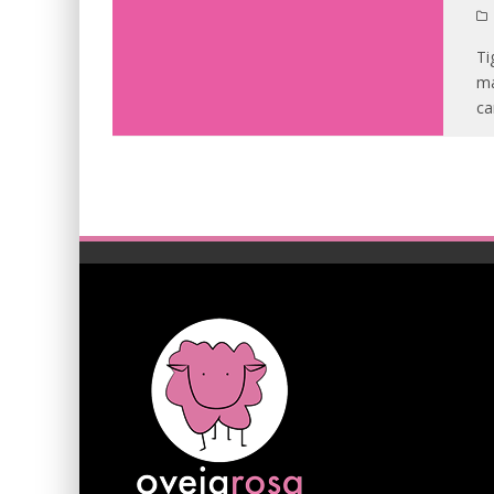
Ti
má
ca