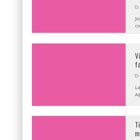
Jo
co
V
f
La
Aq
T
m