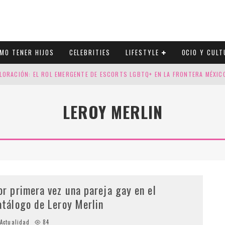
MO TENER HIJOS
CELEBRITIES
LIFESTYLE
OCIO Y CULT
LORACIÓN: EL ROL EMERGENTE DE ESCORTS LGBTQ+ EN LA FRONTERA MÉXI
ESGOS GENÉTICOS EN TU EMBARAZO
LEROY MERLIN
N CUATRO SELLOS QUE HONRAN LA HISTORIA LGTB
DOR DE LA NBA QUE SALIÓ DEL ARMARIO, SE CASA CON SU NOVIO
or primera vez una pareja gay en el
atálogo de Leroy Merlin
Actualidad
84