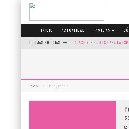
INICIO
ACTUALIDAD
FAMILIAS
CÓ
ÚLTIMAS NOTICIAS
ESPACIOS SEGUROS PARA LA EXP
FIV CON SCREENING: REDUCE RI
CANADÁ CELEBRA EL ORGULLO CO
JASON COLLINS, EL PRIMER JUGA
Inicio
leroy merlin
P
c