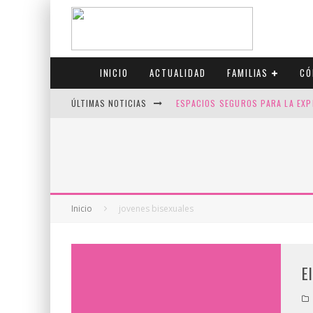
INICIO
ACTUALIDAD
FAMILIAS
CÓ
ÚLTIMAS NOTICIAS
ESPACIOS SEGUROS PARA LA EXP
FIV CON SCREENING: REDUCE RI
CANADÁ CELEBRA EL ORGULLO CO
JASON COLLINS, EL PRIMER JUGA
Inicio
jovenes bisexuales
E