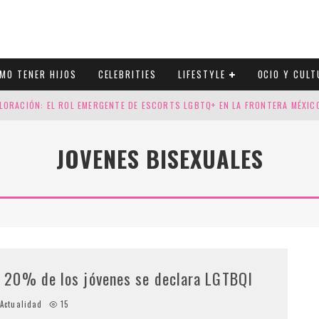
MO TENER HIJOS
CELEBRITIES
LIFESTYLE
OCIO Y CULT
LORACIÓN: EL ROL EMERGENTE DE ESCORTS LGBTQ+ EN LA FRONTERA MÉXI
ESGOS GENÉTICOS EN TU EMBARAZO
JOVENES BISEXUALES
N CUATRO SELLOS QUE HONRAN LA HISTORIA LGTB
DOR DE LA NBA QUE SALIÓ DEL ARMARIO, SE CASA CON SU NOVIO
l 20% de los jóvenes se declara LGTBQI
Actualidad
15