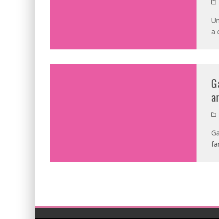
Un
a 
G
a
Ga
fa