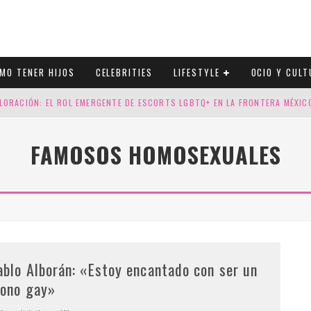
MO TENER HIJOS
CELEBRITIES
LIFESTYLE
OCIO Y CULT
LORACIÓN: EL ROL EMERGENTE DE ESCORTS LGBTQ+ EN LA FRONTERA MÉXI
ESGOS GENÉTICOS EN TU EMBARAZO
FAMOSOS HOMOSEXUALES
N CUATRO SELLOS QUE HONRAN LA HISTORIA LGTB
DOR DE LA NBA QUE SALIÓ DEL ARMARIO, SE CASA CON SU NOVIO
ablo Alborán: «Estoy encantado con ser un
cono gay»