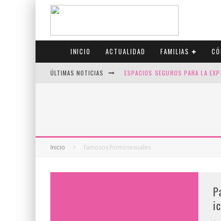
INICIO
ACTUALIDAD
FAMILIAS
CÓ
ÚLTIMAS NOTICIAS
ESPACIOS SEGUROS PARA LA EXP
FIV CON SCREENING: REDUCE RI
CANADÁ CELEBRA EL ORGULLO CO
JASON COLLINS, EL PRIMER JUGA
Inicio
famosos homosexuales
P
i