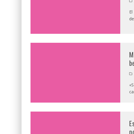
El
de
M
b
«S
ca
E
p