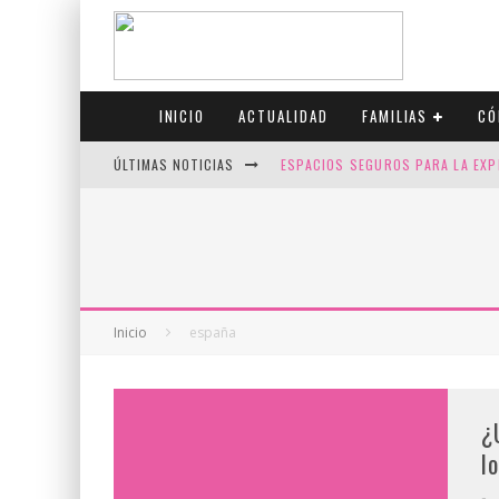
INICIO
ACTUALIDAD
FAMILIAS
CÓ
ÚLTIMAS NOTICIAS
ESPACIOS SEGUROS PARA LA EXP
FIV CON SCREENING: REDUCE RI
CANADÁ CELEBRA EL ORGULLO CO
JASON COLLINS, EL PRIMER JUGA
Inicio
españa
¿
l