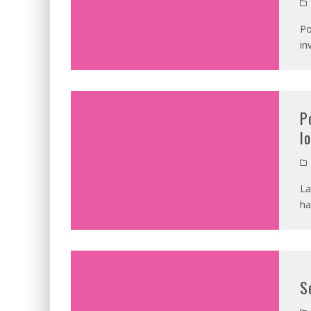
Po
in
P
l
La
ha
S