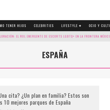
MO TENER HIJOS
CELEBRITIES
LIFESTYLE
OCIO Y CULT
LORACIÓN: EL ROL EMERGENTE DE ESCORTS LGBTQ+ EN LA FRONTERA MÉXI
ESGOS GENÉTICOS EN TU EMBARAZO
ESPAÑA
N CUATRO SELLOS QUE HONRAN LA HISTORIA LGTB
DOR DE LA NBA QUE SALIÓ DEL ARMARIO, SE CASA CON SU NOVIO
Una cita? ¿Un plan en familia? Estos son
os 10 mejores parques de España