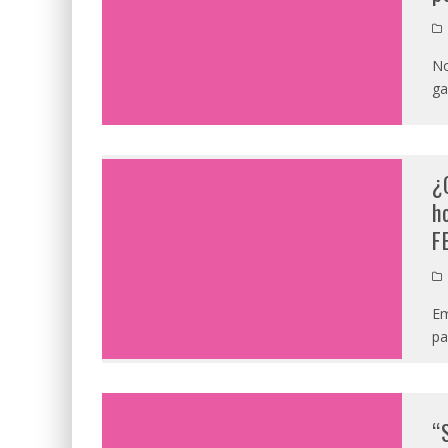
No
ga
¿
h
F
Em
pa
“