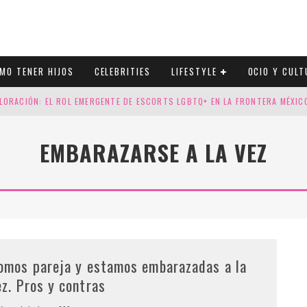
MO TENER HIJOS
CELEBRITIES
LIFESTYLE
OCIO Y CULT
LORACIÓN: EL ROL EMERGENTE DE ESCORTS LGBTQ+ EN LA FRONTERA MÉXI
ESGOS GENÉTICOS EN TU EMBARAZO
EMBARAZARSE A LA VEZ
N CUATRO SELLOS QUE HONRAN LA HISTORIA LGTB
DOR DE LA NBA QUE SALIÓ DEL ARMARIO, SE CASA CON SU NOVIO
omos pareja y estamos embarazadas a la
ez. Pros y contras