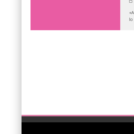
«A
lo