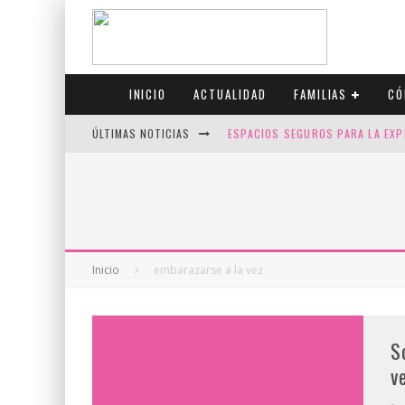
INICIO
ACTUALIDAD
FAMILIAS
CÓ
ÚLTIMAS NOTICIAS
ESPACIOS SEGUROS PARA LA EXP
FIV CON SCREENING: REDUCE RI
CANADÁ CELEBRA EL ORGULLO CO
JASON COLLINS, EL PRIMER JUGA
Inicio
embarazarse a la vez
S
v