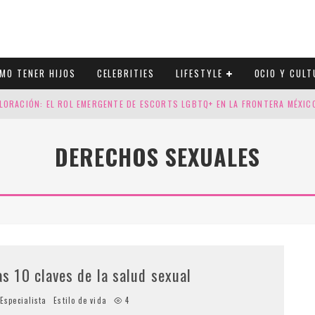
MO TENER HIJOS
CELEBRITIES
LIFESTYLE
OCIO Y CULT
LORACIÓN: EL ROL EMERGENTE DE ESCORTS LGBTQ+ EN LA FRONTERA MÉXI
ESGOS GENÉTICOS EN TU EMBARAZO
DERECHOS SEXUALES
N CUATRO SELLOS QUE HONRAN LA HISTORIA LGTB
DOR DE LA NBA QUE SALIÓ DEL ARMARIO, SE CASA CON SU NOVIO
as 10 claves de la salud sexual
Especialista
Estilo de vida
4