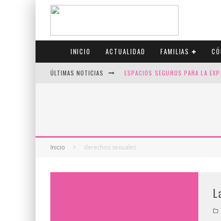
INICIO
ACTUALIDAD
FAMILIAS
CÓ
ÚLTIMAS NOTICIAS
ESPACIOS SEGUROS PARA LA EXP
FIV CON SCREENING: REDUCE RI
CANADÁ CELEBRA EL ORGULLO CO
JASON COLLINS, EL PRIMER JUGA
Inicio
derechos sexuales
L