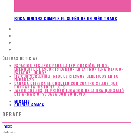
BOCA JUNIORS CUMPLE EL SUEÑO DE UN NIÑO TRANS
ÚLTIMAS NOTICIAS
ESPACIOS SEGUROS PARA LA EXPLORACIÓN: EL ROL
EMERGENTE DE ESCORTS LGBTQ+ EN LA FRONTERA MÉXICO-
ESTADOS UNIDOS
FIV CON SCREENING: REDUCE RIESGOS GENÉTICOS EN TU
EMBARAZO
CANADÁ CELEBRA EL ORGULLO CON CUATRO SELLOS QUE
HONRAN LA HISTORIA LGTB
JASON COLLINS, EL PRIMER JUGADOR DE LA NBA QUE SALIÓ
DEL ARMARIO, SE CASA CON SU NOVIO
MÍRALES
QUIÉNES SOMOS
DEBATE
Inicio
debate