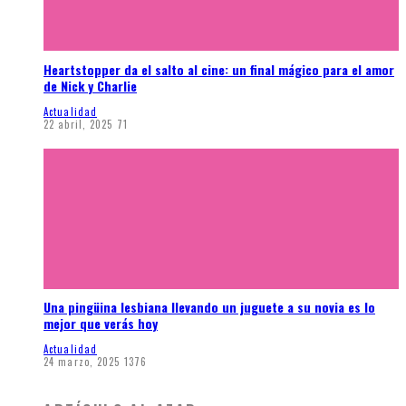
Heartstopper da el salto al cine: un final mágico para el amor
de Nick y Charlie
Actualidad
22 abril, 2025
71
Una pingüina lesbiana llevando un juguete a su novia es lo
mejor que verás hoy
Actualidad
24 marzo, 2025
1376