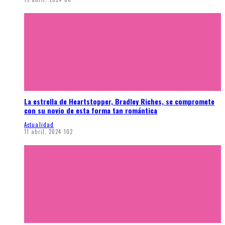
La estrella de Heartstopper, Bradley Riches, se compromete
con su novio de esta forma tan romántica
Actualidad
11 abril, 2024
102