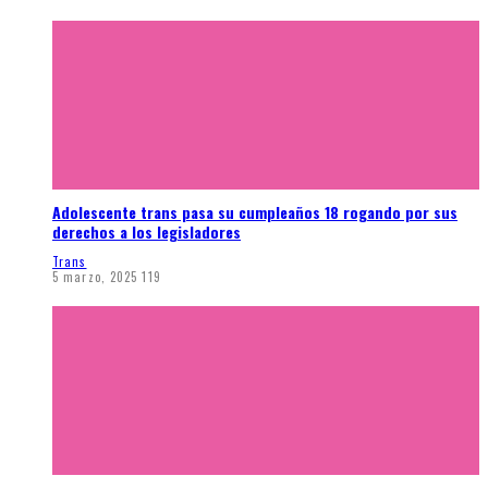
Adolescente trans pasa su cumpleaños 18 rogando por sus
derechos a los legisladores
Trans
5 marzo, 2025
119