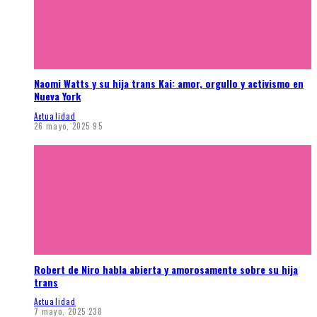
Naomi Watts y su hija trans Kai: amor, orgullo y activismo en
Nueva York
Actualidad
26 mayo, 2025
95
Robert de Niro habla abierta y amorosamente sobre su hija
trans
Actualidad
7 mayo, 2025
238