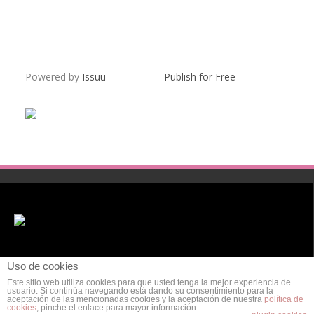
Powered by
Issuu
Publish for Free
Uso de cookies
Este sitio web utiliza cookies para que usted tenga la mejor experiencia de
usuario. Si continúa navegando está dando su consentimiento para la
aceptación de las mencionadas cookies y la aceptación de nuestra
política de
cookies
, pinche el enlace para mayor información.
POLÍTICA DE PRIVACIDAD
AVISO LEGAL
POLÍTICA DE COOKIES