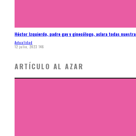
Héctor Izquierdo, padre gay y ginecólogo, aclara todas nuestr
Actualidad
12 julio, 2023
146
ARTÍCULO AL AZAR