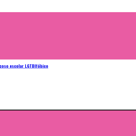
acoso escolar LGTBIfóbico