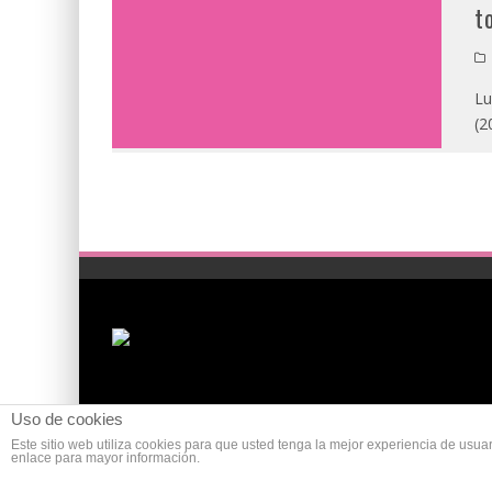
t
Lu
(2
Uso de cookies
Este sitio web utiliza cookies para que usted tenga la mejor experiencia de us
enlace para mayor información.