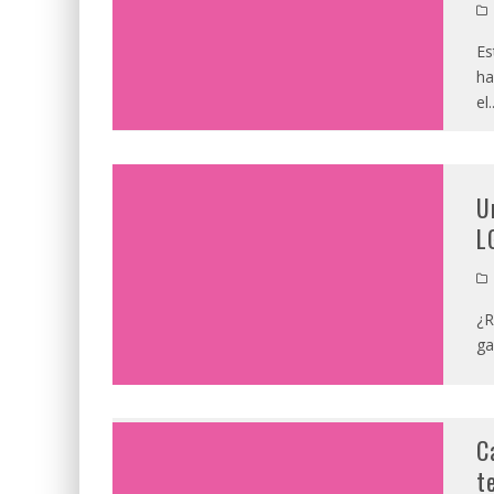
Es
ha
el
.
U
L
¿R
ga
C
t