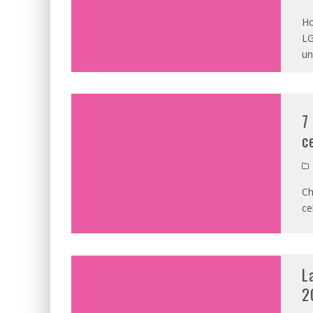
Ho
LG
un
7
c
Ch
ce
L
2