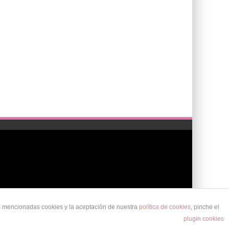
as mencionadas cookies y la aceptación de nuestra
política de cookies
, pinche el
POLÍTICA DE PRIVACIDAD
AVISO LEGAL
POLÍTICA DE COOKIES
plugin cookies