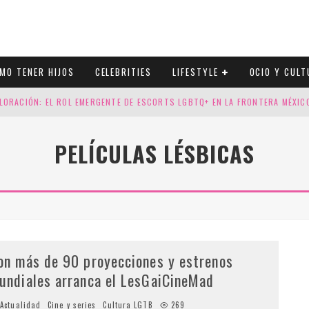
MO TENER HIJOS
CELEBRITIES
LIFESTYLE
OCIO Y CULT
LORACIÓN: EL ROL EMERGENTE DE ESCORTS LGBTQ+ EN LA FRONTERA MÉXI
ESGOS GENÉTICOS EN TU EMBARAZO
PELÍCULAS LÉSBICAS
N CUATRO SELLOS QUE HONRAN LA HISTORIA LGTB
DOR DE LA NBA QUE SALIÓ DEL ARMARIO, SE CASA CON SU NOVIO
on más de 90 proyecciones y estrenos
undiales arranca el LesGaiCineMad
Actualidad
Cine y series
Cultura LGTB
269