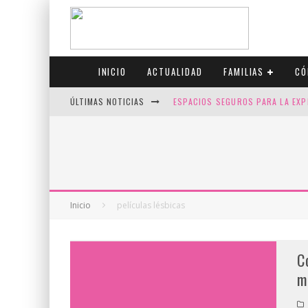
INICIO
ACTUALIDAD
FAMILIAS
CÓ
ÚLTIMAS NOTICIAS
ESPACIOS SEGUROS PARA LA EXP
FIV CON SCREENING: REDUCE RI
CANADÁ CELEBRA EL ORGULLO CO
JASON COLLINS, EL PRIMER JUGA
Inicio
películas lésbicas
C
m