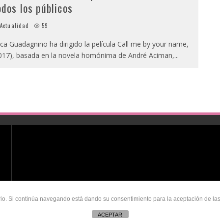
odos los públicos
Actualidad
59
ca Guadagnino ha dirigido la película Call me by your name,
017), basada en la novela homónima de André Aciman,
...
uario. Si continúa navegando está dando su consentimiento para la aceptación de l
ACEPTAR