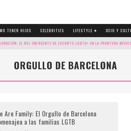
MO TENER HIJOS
CELEBRITIES
LIFESTYLE
OCIO Y CULT
LORACIÓN: EL ROL EMERGENTE DE ESCORTS LGBTQ+ EN LA FRONTERA MÉXI
ESGOS GENÉTICOS EN TU EMBARAZO
ORGULLO DE BARCELONA
N CUATRO SELLOS QUE HONRAN LA HISTORIA LGTB
DOR DE LA NBA QUE SALIÓ DEL ARMARIO, SE CASA CON SU NOVIO
e Are Family: El Orgullo de Barcelona
omenajea a las familias LGTB