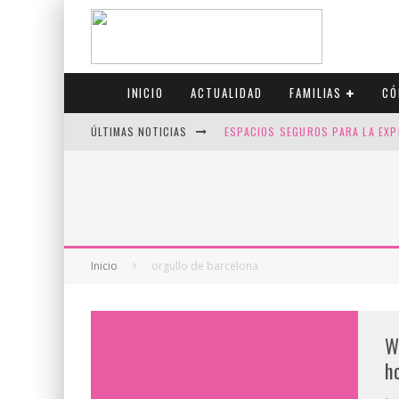
INICIO
ACTUALIDAD
FAMILIAS
CÓ
ÚLTIMAS NOTICIAS
ESPACIOS SEGUROS PARA LA EXP
FIV CON SCREENING: REDUCE RI
CANADÁ CELEBRA EL ORGULLO CO
JASON COLLINS, EL PRIMER JUGA
Inicio
orgullo de barcelona
W
h