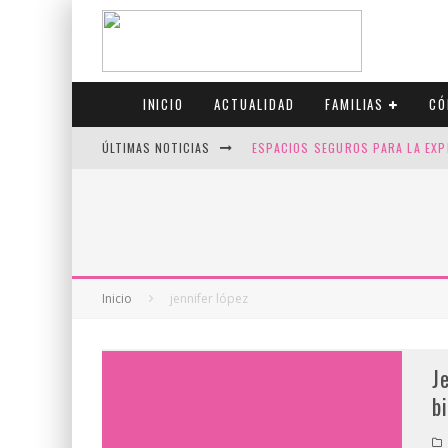
INICIO
ACTUALIDAD
FAMILIAS
CÓ
ÚLTIMAS NOTICIAS
ESPACIOS SEGUROS PARA LA EXP
FIV CON SCREENING: REDUCE RI
CANADÁ CELEBRA EL ORGULLO CO
JASON COLLINS, EL PRIMER JUGA
Inicio
jennifer lópez
J
b