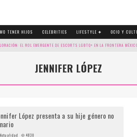
MO TENER HIJOS
CELEBRITIES
LIFESTYLE
OCIO Y CULT
LORACIÓN: EL ROL EMERGENTE DE ESCORTS LGBTQ+ EN LA FRONTERA MÉXI
ESGOS GENÉTICOS EN TU EMBARAZO
JENNIFER LÓPEZ
N CUATRO SELLOS QUE HONRAN LA HISTORIA LGTB
DOR DE LA NBA QUE SALIÓ DEL ARMARIO, SE CASA CON SU NOVIO
ennifer López presenta a su hije género no
inario
Actualidad
4830