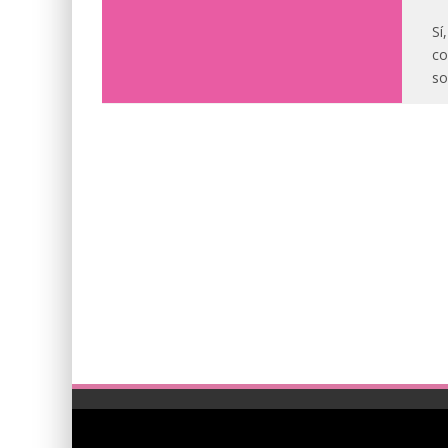
Sí
co
so