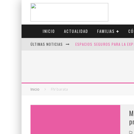
INICIO
ACTUALIDAD
FAMILIAS
CÓ
ÚLTIMAS NOTICIAS
ESPACIOS SEGUROS PARA LA EXP
FIV CON SCREENING: REDUCE RI
CANADÁ CELEBRA EL ORGULLO CO
JASON COLLINS, EL PRIMER JUGA
Inicio
FIV barata
M
p