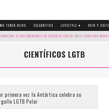
MO TENER HIJOS
CELEBRITIES
LIFESTYLE
OCIO Y CULT
LORACIÓN: EL ROL EMERGENTE DE ESCORTS LGBTQ+ EN LA FRONTERA MÉXI
ESGOS GENÉTICOS EN TU EMBARAZO
CIENTÍFICOS LGTB
N CUATRO SELLOS QUE HONRAN LA HISTORIA LGTB
DOR DE LA NBA QUE SALIÓ DEL ARMARIO, SE CASA CON SU NOVIO
or primera vez la Antártica celebra su
rgullo LGTB Polar