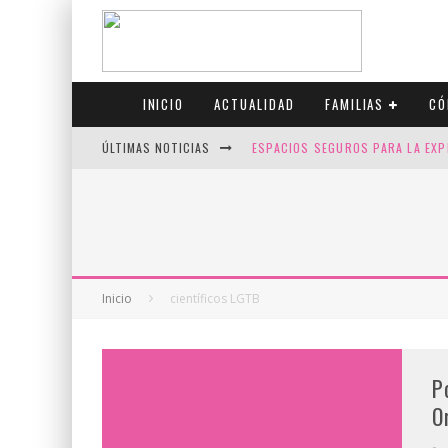
INICIO
ACTUALIDAD
FAMILIAS
CÓ
ÚLTIMAS NOTICIAS
ESPACIOS SEGUROS PARA LA EXP
FIV CON SCREENING: REDUCE RI
CANADÁ CELEBRA EL ORGULLO CO
JASON COLLINS, EL PRIMER JUGA
Inicio
científicos LGTB
P
O