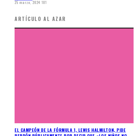
25 marzo, 2024
181
ARTÍCULO AL AZAR
EL CAMPEÓN DE LA FÓRMULA 1, LEWIS HALMILTON, PIDE
PERDÓN PÚBLICAMENTE POR DECIR QUE «LOS NIÑOS NO