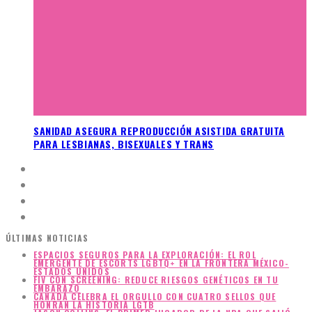
SANIDAD ASEGURA REPRODUCCIÓN ASISTIDA GRATUITA
PARA LESBIANAS, BISEXUALES Y TRANS
ÚLTIMAS NOTICIAS
ESPACIOS SEGUROS PARA LA EXPLORACIÓN: EL ROL
EMERGENTE DE ESCORTS LGBTQ+ EN LA FRONTERA MÉXICO-
ESTADOS UNIDOS
FIV CON SCREENING: REDUCE RIESGOS GENÉTICOS EN TU
EMBARAZO
CANADÁ CELEBRA EL ORGULLO CON CUATRO SELLOS QUE
HONRAN LA HISTORIA LGTB