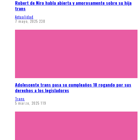
Robert de Niro habla abierta y amorosamente sobre su hija
trans
Actualidad
7 mayo, 2025
238
Adolescente trans pasa su cumpleaños 18 rogando por sus
derechos a los legisladores
Trans
5 marzo, 2025
119