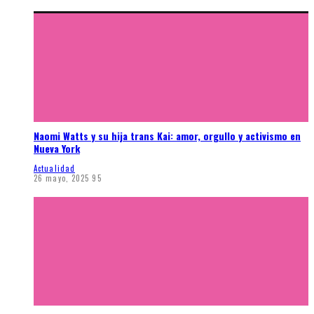
Naomi Watts y su hija trans Kai: amor, orgullo y activismo en
Nueva York
Actualidad
26 mayo, 2025
95