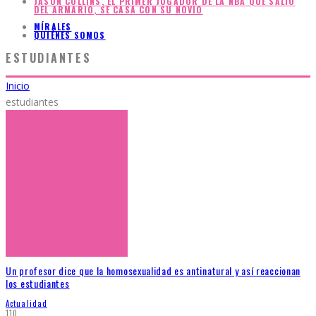
JASON COLLINS, EL PRIMER JUGADOR DE LA NBA QUE SALIÓ
DEL ARMARIO, SE CASA CON SU NOVIO
MÍRALES
QUIÉNES SOMOS
ESTUDIANTES
Inicio
estudiantes
Un profesor dice que la homosexualidad es antinatural y así reaccionan
los estudiantes
Actualidad
110